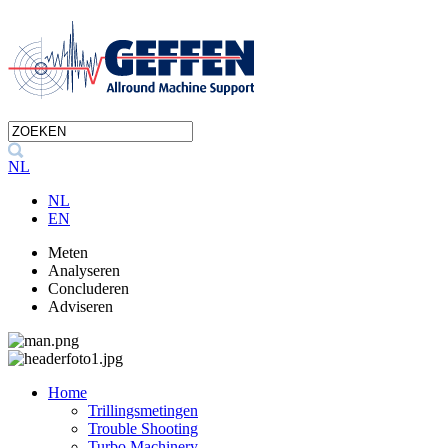
NL
NL
EN
Meten
Analyseren
Concluderen
Adviseren
Home
Trillingsmetingen
Trouble Shooting
Turbo Machinery